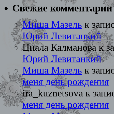
Свежие комментарии
Миша Мазель
к запи
Юрий Левитанкий
Циала Калманова
к з
Юрий Левитанкий
Миша Мазель
к запи
меня день рождения
ira_kuznetsova
к запи
меня день рождения