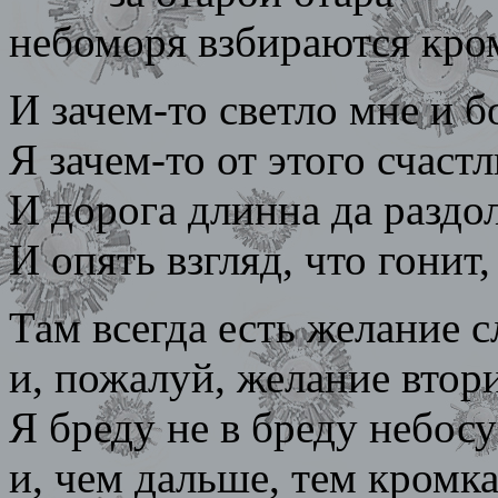
небоморя взбираются кро
И зачем-то светло мне и б
Я зачем-то от этого счастл
И дорога длинна да раздо
И опять взгляд, что гонит,
Там всегда есть желание 
и, пожалуй, желание втори
Я бреду не в бреду небос
и, чем дальше, тем кромк