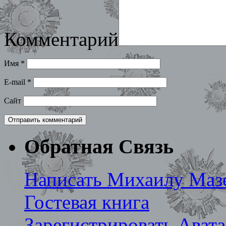
Комментарий
Имя
*
E-mail
*
Сайт
Обратная Связь
Написать Михаилу Маз
Гостевая книга
Зарегистрировать Ават