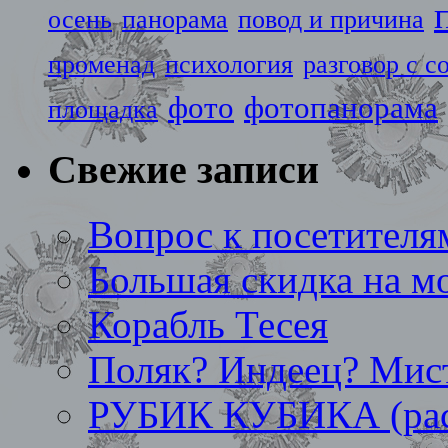
осень
панорама
повод и причина
променад
психология
разговор с с
фото
фотопанорама
площадка
Свежие записи
Вопрос к посетителя
Большая скидка на м
Корабль Тесея
Поляк? Индеец? Мис
РУБИК КУБИКА (рас