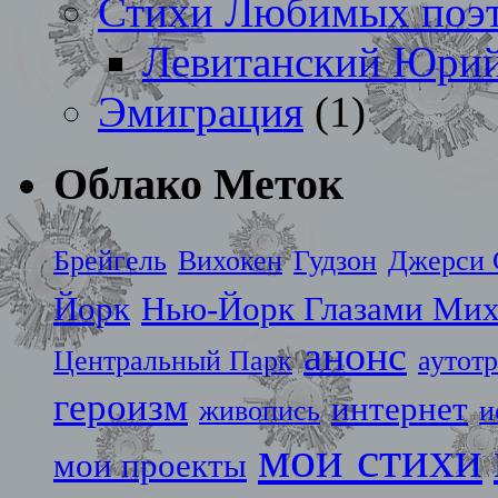
Стихи Любимых поэ
Левитанский Юри
Эмиграция
(1)
Облако Меток
Брейгель
Вихокен
Гудзон
Джерси 
Йорк
Нью-Йорк Глазами Мих
анонс
Центральный Парк
аутот
героизм
интернет
живопись
и
мои стихи
мои проекты