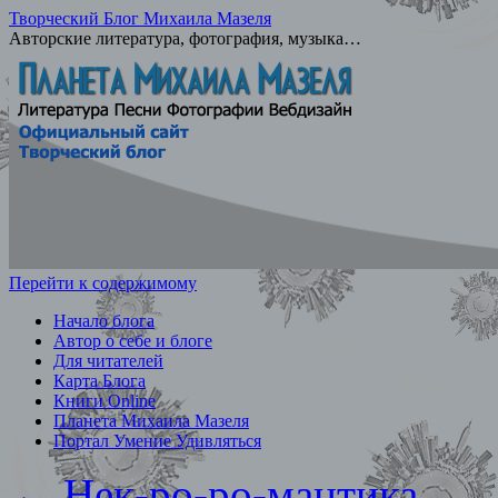
Творческий Блог Михаила Мазеля
Авторские литература, фотография, музыка…
Перейти к содержимому
Начало блога
Автор о себе и блоге
Для читателей
Карта Блога
Книги Online
Планета Михаила Мазеля
Портал Умение Удивляться
←
Нек-ро-ро-мантика