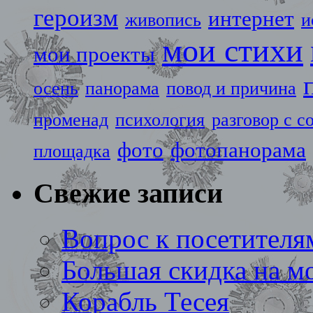
героизм
интернет
живопись
и
мои стихи
мои проекты
осень
панорама
повод и причина
променад
психология
разговор с с
фото
фотопанорама
площадка
Свежие записи
Вопрос к посетителя
Большая скидка на м
Корабль Тесея