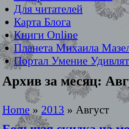
Для читателей
Карта Блога
Книги Online
Планета Михаила Мазе
Портал Умение Удивлят
Архив за месяц:
Авг
Home
»
2013
»
Август
Большая скидка на м