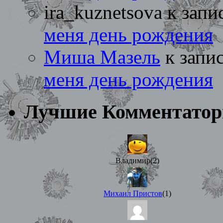
ira_kuznetsova
к запи
меня день рождения
Миша Мазель
к запи
меня день рождения
Лучшие Комментато
Владимир(2)
Михаил Пристов
(1)