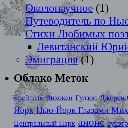
Околонаучное
(1)
Путеводитель по Нь
Стихи Любимых поэ
Левитанский Юри
Эмиграция
(1)
Облако Меток
Брейгель
Вихокен
Гудзон
Джерси 
Йорк
Нью-Йорк Глазами Мих
анонс
Центральный Парк
аутот