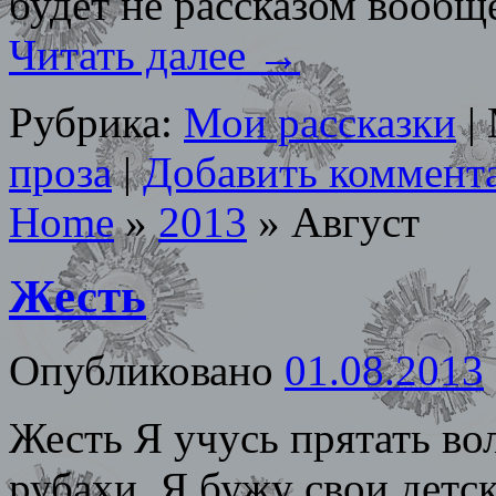
будет не рассказом вооб
Читать далее
→
Рубрика:
Мои рассказки
|
проза
|
Добавить коммент
Home
»
2013
»
Август
Жесть
Опубликовано
01.08.2013
Жесть Я учусь прятать во
рубахи. Я бужу свои детск