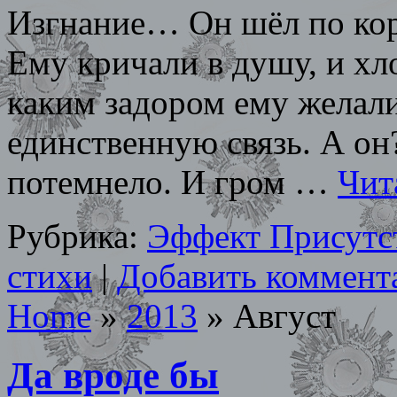
Изгнание… Он шёл по кор
Ему кричали в душу, и хл
каким задором ему желали 
единственную связь. А он
потемнело. И гром …
Чит
Рубрика:
Эффект Присутс
стихи
|
Добавить коммент
Home
»
2013
»
Август
Да вроде бы