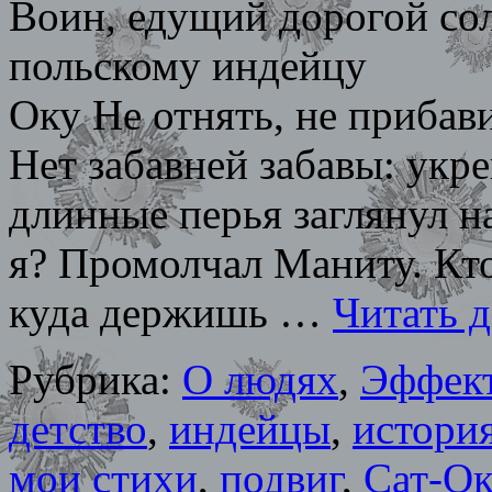
Воин, едущий доро
польскому 
Оку Не отнять, не прибав
Нет забавней забавы: укре
длинные перья заглянул н
я? Промолчал Маниту. Кто
куда держишь …
Читать 
Рубрика:
О людях
,
Эффект
детство
,
индейцы
,
истори
мои стихи
,
подвиг
,
Сат-О