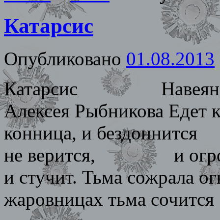
Катарсис
Опубликовано
01.08.2013
Катарсис Навея
Алексея Рыбникова Е
конница, и бездонни
не верится, и огр
и стучит. Тьма с
жаровницах тьма со