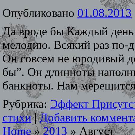
Опубликовано
01.08.2013
Да вроде бы Каждый день 
мелодию. Всякий раз по-др
Он совсем не юродивый д
бы”. Он длинноты наполн
банкноты. Нам мерещитс
Рубрика:
Эффект Присутс
стихи
|
Добавить коммент
Home
»
2013
»
Август