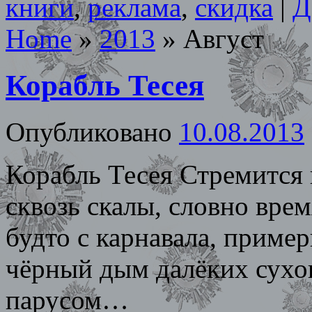
книги
,
реклама
,
скидка
|
Д
Home
»
2013
»
Август
Корабль Тесея
Опубликовано
10.08.2013
Корабль Тесея Стремится
сквозь скалы, словно вре
будто с карнавала, приме
чёрный дым далёких сухо
парусом… Не вд