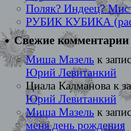
Поляк? Индеец? Мис
РУБИК КУБИКА (рас
Свежие комментарии
Миша Мазель
к запи
Юрий Левитанкий
Циала Калманова
к з
Юрий Левитанкий
Миша Мазель
к запи
меня день рождения