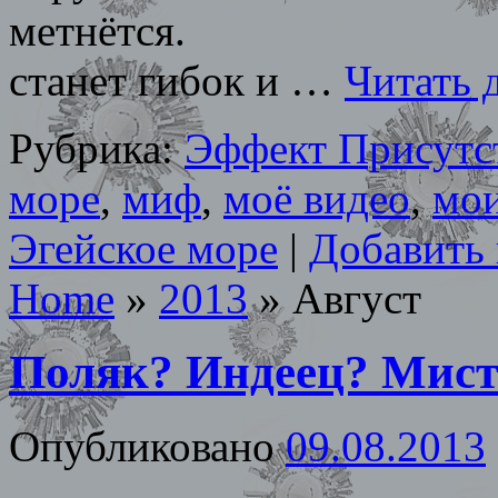
метнётся. Заско
станет гибок и …
Читать 
Рубрика:
Эффект Присутс
море
,
миф
,
моё видео
,
мои
Эгейское море
|
Добавить
Home
»
2013
»
Август
Поляк? Индеец? Мист
Опубликовано
09.08.2013