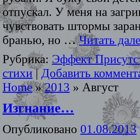
отпускал. У меня на загри
чувствовать штормы заран
бранью, но …
Читать дал
Рубрика:
Эффект Присутс
стихи
|
Добавить коммент
Home
»
2013
»
Август
Изгнание…
Опубликовано
01.08.2013