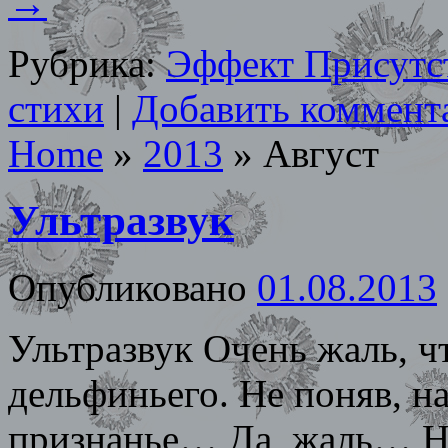
→
Рубрика:
Эффект Присутс
стихи
|
Добавить коммент
Home
»
2013
»
Август
Ультразвук
Опубликовано
01.08.2013
Ультразвук Очень жаль, чт
дельфиньего. Не поняв, н
признанье… Да, жаль… Не