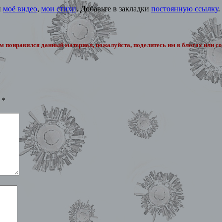
и
моё видео
,
мои стихи
. Добавьте в закладки
постоянную ссылку
.
м понравился данный материал, пожалуйста, поделитесь им в блогах или соц
ы
*