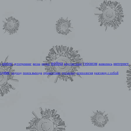
война
анонс
героизм
интернет
к
аутотренинг
весна
видео
вёрстка книг
живопись
одвиг
подход
поиск выхода
приветствие
променад
психология
разговор с собой