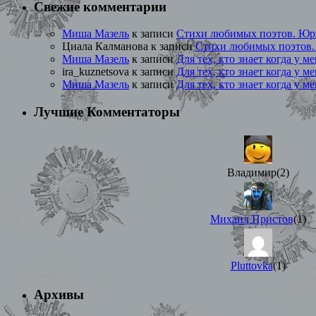
Свежие комментарии
Миша Мазель
к записи
Стихи любимых поэтов. Юр
Циала Калманова
к записи
Стихи любимых поэтов
Миша Мазель
к записи
Для тех, кто знает когда у м
ira_kuznetsova
к записи
Для тех, кто знает когда у м
Миша Мазель
к записи
Для тех, кто знает когда у м
Лучшие Комментаторы
Владимир(2)
Михаил Пристов
(1)
Pluttovka
(1)
Архивы