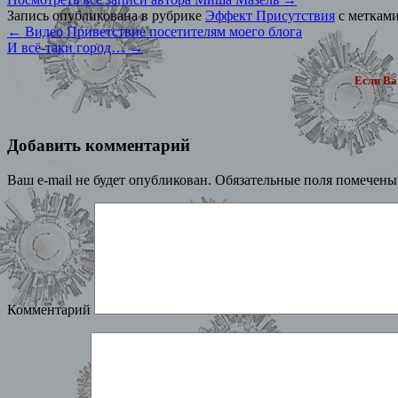
Запись опубликована в рубрике
Эффект Присутствия
с меткам
←
Видео Приветствие посетителям моего блога
И всё-таки город…
→
Если Ва
Добавить комментарий
Ваш e-mail не будет опубликован.
Обязательные поля помечен
Комментарий