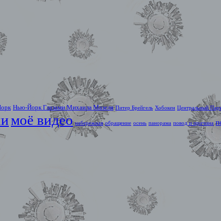
Йорк
Нью-Йорк Глазами Михаила Мазеля
Питер Брейгель
Хобокен
Центральный Пар
хи
моё видео
п
набережная
обращение
осень
панорама
повод и причина