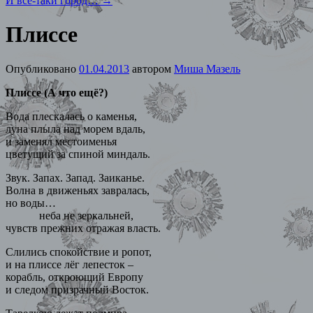
И всё-таки город…
→
Плиссе
Опубликовано
01.04.2013
автором
Миша Мазель
Плиссе (А что ещё?)
Вода плескалась о каменья,
луна плыла над морем вдаль,
и заменял местоименья
цветущий за спиной миндаль.
Звук. Запах. Запад. Заиканье.
Волна в движеньях завралась,
но воды…
неба не зеркальней,
чувств прежних отражая власть.
Слились спокойствие и ропот,
и на плиссе лёг лепесток –
корабль, откроющий Европу
и следом призрачный Восток.