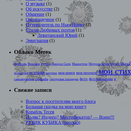
О музыке
(1)
Об искусстве
(2)
Общение
(1)
Околонаучное
(1)
Путеводитель по Нью-Йорку
(3)
Стихи Любимых поэтов
(1)
Левитанский Юрий
(1)
Эмиграция
(1)
Облако Меток
Нью-
Брейгель
Вихокен
Гудзон
Джерси Сити
Манхеттен
Метрополитен Музей
мои сти
история
мои книги
мои проекты
искусство
картина
фото
фотопанорама
я
самовнушение
скайлайн
смотровая площадка
Свежие записи
Вопрос к посетителям моего блога
Большая скидка на мою книгу
Корабль Тесея
Поляк? Индеец? Мистификатор? — Воин!!!
РУБИК КУБИКА (рассказ)