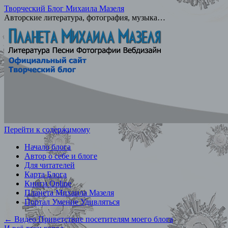
Творческий Блог Михаила Мазеля
Авторские литература, фотография, музыка…
Перейти к содержимому
Начало блога
Автор о себе и блоге
Для читателей
Карта Блога
Книги Online
Планета Михаила Мазеля
Портал Умение Удивляться
←
Видео Приветствие посетителям моего блога