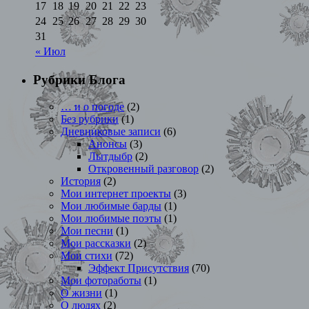
17
18
19
20
21
22
23
24
25
26
27
28
29
30
31
« Июл
Рубрики Блога
… и о погоде
(2)
Без рубрики
(1)
Дневниковые записи
(6)
Анонсы
(3)
Лытдыбр
(2)
Откровенный разговор
(2)
История
(2)
Мои интернет проекты
(3)
Мои любимые барды
(1)
Мои любимые поэты
(1)
Мои песни
(1)
Мои рассказки
(2)
Мои стихи
(72)
Эффект Присутствия
(70)
Мои фотоработы
(1)
О жизни
(1)
О людях
(2)