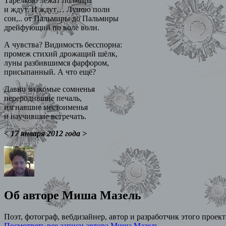
Тарелкою лежат полмира
и ждут. И ждут… Луною полн
сон,.. от Пальмиры до Пальмиры
дрейфующий по воле волн.
А чувства? Видимость бесспорна:
промеж стихий дрожащий шёлк,
луны разбившимся фарфором,
присыпанный. А что ещё?
Давно знакомые сомненья
переродившие печаль,
изгнавшие местоименья
и научившие встречать.
< 17 января 2012 года >
Об авторе Миша Мазель
Поэт, фотограф, вебдизайнер, автор и разработчик этого прое
Посмотреть все записи автора Миша Мазель
→