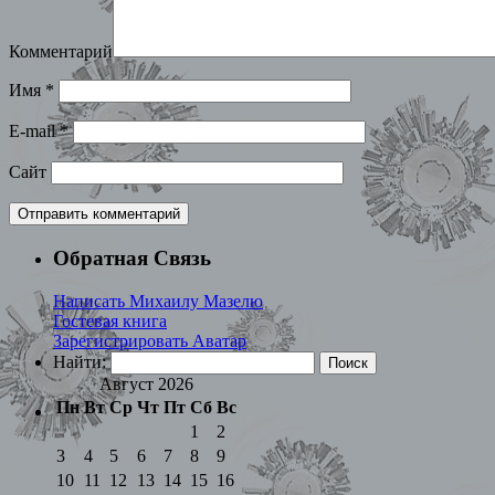
Комментарий
Имя
*
E-mail
*
Сайт
Обратная Связь
Написать Михаилу Мазелю
Гостевая книга
Зарегистрировать Аватар
Найти:
Август 2026
Пн
Вт
Ср
Чт
Пт
Сб
Вс
1
2
3
4
5
6
7
8
9
10
11
12
13
14
15
16